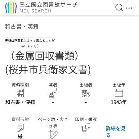
検索を開
メニ
本文へ移動
和古書・漢籍
表紙は所蔵館によって異なることが
ヘルプページへのリンク
あります
（金属回収書類）
(桜井市兵衛家文書)
資料種別
著者
出版者
出版年
和古書・漢籍
-
-
1943年
資料形態
ページ数・大き
印刷・書写
さ等
詳細を見
る
紙
-