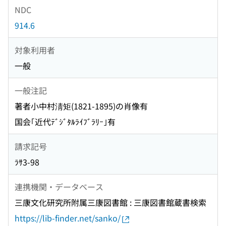
NDC
914.6
対象利用者
一般
一般注記
著者小中村淸矩(1821-1895)の肖像有
国会｢近代ﾃﾞｼﾞﾀﾙﾗｲﾌﾞﾗﾘｰ｣有
請求記号
ﾗｻ3-98
連携機関・データベース
三康文化研究所附属三康図書館 : 三康図書館蔵書検索
https://lib-finder.net/sanko/