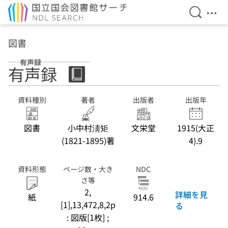
検索を開
メニ
本文へ移動
図書
有声録
有声録
資料種別
著者
出版者
出版年
図書
小中村淸矩
文栄堂
1915(大正
(1821-1895)著
4).9
資料形態
ページ数・大き
NDC
さ等
2,
詳細を見
紙
914.6
[1],13,472,8,2p
る
: 図版[1枚] ;