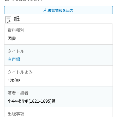
書誌情報を出力
紙
資料種別
図書
タイトル
有声録
タイトルよみ
ﾕｳｾｲﾛｸ
著者・編者
小中村淸矩(1821-1895)著
出版事項