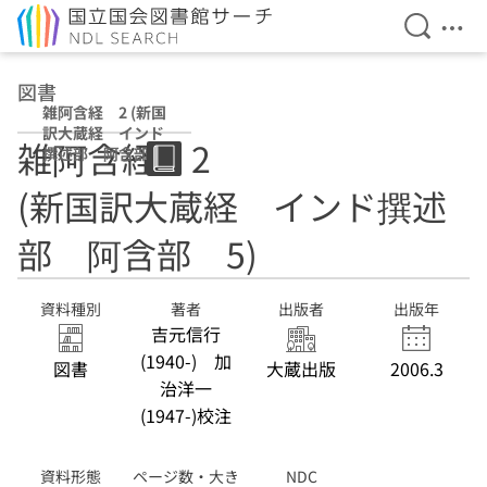
検索を開
メニ
本文へ移動
図書
雑阿含経 2 (新国
訳大蔵経 インド
雑阿含経 2
撰述部 阿含部
5)
(新国訳大蔵経 インド撰述
部 阿含部 5)
資料種別
著者
出版者
出版年
吉元信行
(1940-) 加
図書
大蔵出版
2006.3
治洋一
(1947-)校注
資料形態
ページ数・大き
NDC