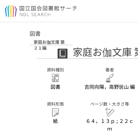
本文へ移動
図書
家庭お伽文庫 第
家庭お伽文庫 
２１編
資料種別
著者
図書
吉岡向陽，高野斑山 編
資料形態
ページ数・大きさ等
紙
６４，１３ｐ ; ２２ｃ
ｍ