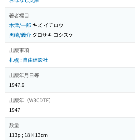
おはなし文庫
著者標目
木津/一郎
キズ イチロウ
黒崎/義介
クロサキ ヨシスケ
出版事項
札幌 : 自由建設社
出版年月日等
1947.6
出版年（W3CDTF）
1947
数量
113p ; 18×13cm