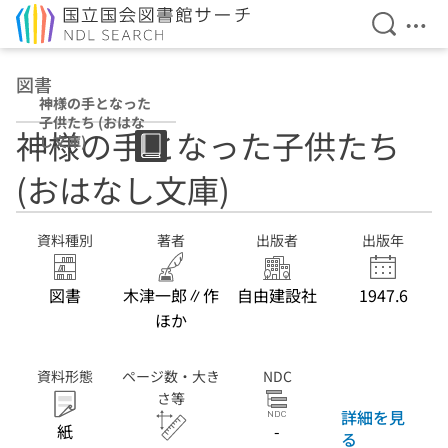
検索を開
メニ
本文へ移動
図書
神様の手となった
子供たち (おはな
神様の手となった子供たち
し文庫)
(おはなし文庫)
資料種別
著者
出版者
出版年
図書
木津一郎∥作
自由建設社
1947.6
ほか
資料形態
ページ数・大き
NDC
さ等
詳細を見
紙
-
る