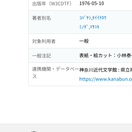
1976-05-10
出版年（W3CDTF）
ｺﾊﾞﾔｼ,ﾀｲｲﾁﾛｳ
著者別名
ﾐﾉﾀﾞ,ﾏｻﾕｷ
一般
対象利用者
表紙・絵カット：小林泰
一般注記
連携機関・データベー
神奈川近代文学館 : 県
ス
https://www.kanabun