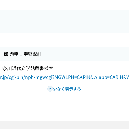
一郎 題字：宇野翠桂
立神奈川近代文学館蔵書検索
.or.jp/cgi-bin/nph-mgwcgi?MGWLPN=CARIN&wlapp=CARI
少なく表示する