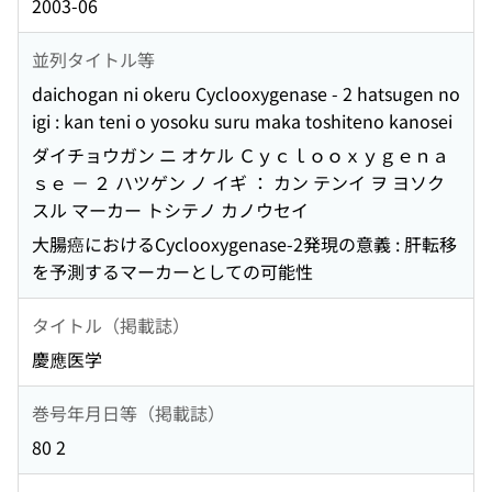
2003-06
並列タイトル等
daichogan ni okeru Cyclooxygenase - 2 hatsugen no
igi : kan teni o yosoku suru maka toshiteno kanosei
ダイチョウガン ニ オケル Ｃｙｃｌｏｏｘｙｇｅｎａ
ｓｅ － ２ ハツゲン ノ イギ ： カン テンイ ヲ ヨソク
スル マーカー トシテノ カノウセイ
大腸癌におけるCyclooxygenase-2発現の意義 : 肝転移
を予測するマーカーとしての可能性
タイトル（掲載誌）
慶應医学
巻号年月日等（掲載誌）
80 2