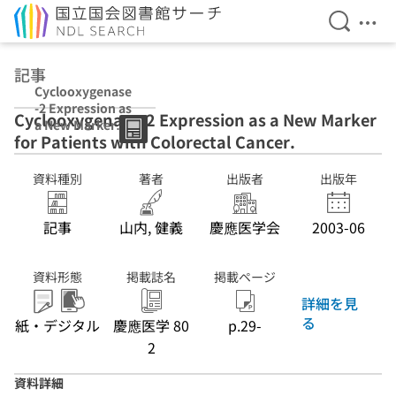
検索を開
メニ
本文へ移動
記事
Cyclooxygenase
-2 Expression as
Cyclooxygenase-2 Expression as a New Marker
a New Marker
for Patients with Colorectal Cancer.
for Patients with
Colorectal
Cancer.
資料種別
著者
出版者
出版年
記事
山内, 健義
慶應医学会
2003-06
資料形態
掲載誌名
掲載ページ
詳細を見
る
紙・デジタル
慶應医学 80
p.29-
2
資料詳細