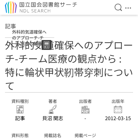
検索を開
メニ
本文へ移動
記事
外科的気道確保へ
のアプローチ-チ
外科的気道確保へのアプロー
ーム医療の観点か
ら : 特に輪状甲状
チ-チーム医療の観点から :
靭帯穿刺について
特に輪状甲状靭帯穿刺につい
て
資料種別
著者
出版者
出版年
記事
貝沼 関志
-
2012-03-15
資料形態
掲載誌名
掲載ページ