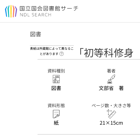
本文へ移動
図書
「初等科修身
表紙は所蔵館によって異なるこ
ヘルプページへのリンク
とがあります
資料種別
著者
図書
文部省 著
資料形態
ページ数・大きさ等
紙
21×15cm