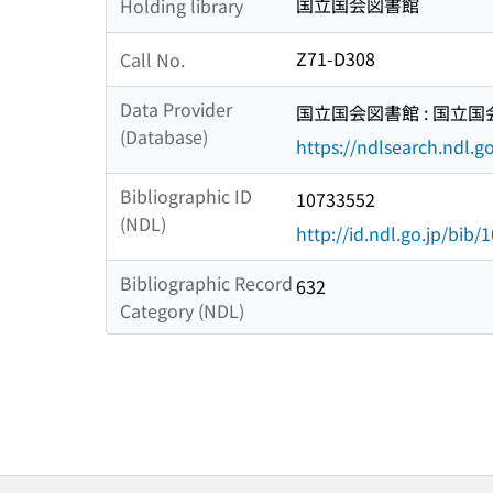
国立国会図書館
Holding library
Z71-D308
Call No.
Data Provider
国立国会図書館 : 国立
(Database)
https://ndlsearch.ndl.go
Bibliographic ID
10733552
(NDL)
http://id.ndl.go.jp/bib
Bibliographic Record
632
Category (NDL)