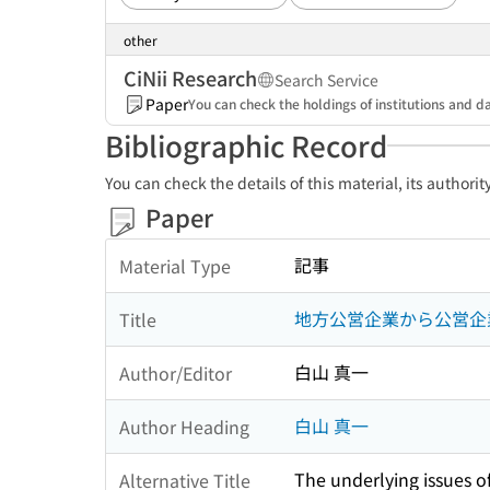
other
CiNii Research
Search Service
Paper
You can check the holdings of institutions and da
Bibliographic Record
You can check the details of this material, its authori
Paper
記事
Material Type
地方公営企業から公営企
Title
白山 真一
Author/Editor
白山 真一
Author Heading
The underlying issues o
Alternative Title