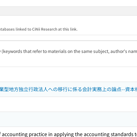
tabases linked to CiNii Research at this link.
ty (keywords that refer to materials on the same subject, author's name
業型地方独立行政法人への移行に係る会計実務上の論点--資本
f accounting practice in applying the accounting standards 