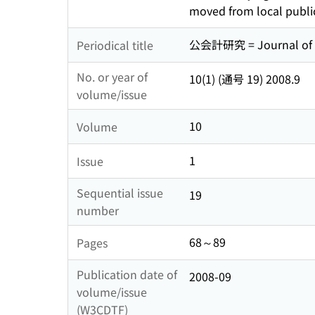
moved from local public 
公会計研究 = Journal o
Periodical title
No. or year of
10(1) (通号 19) 2008.9
volume/issue
10
Volume
1
Issue
Sequential issue
19
number
68～89
Pages
Publication date of
2008-09
volume/issue
(W3CDTF)