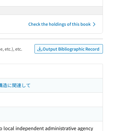
Check the holdings of this book
Output Bibliographic Record
, etc.), etc.
構造に関連して
to local independent administrative agency