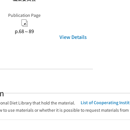
Publication Page
p.68～89
View Details
an
List of Cooperating Inst
onal Diet Library that hold the material.
w to use materials or whether it is possible to request materials from