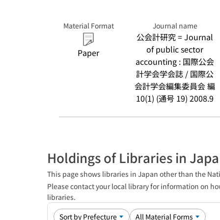
Material Format
Journal name
公会計研究 = Journal
of public sector
Paper
accounting : 国際公会
計学会学会誌 / 国際公
会計学会編集委員会 編
10(1) (通号 19) 2008.9
Holdings of Libraries in Jap
This page shows libraries in Japan other than the Nati
Please contact your local library for information on ho
libraries.