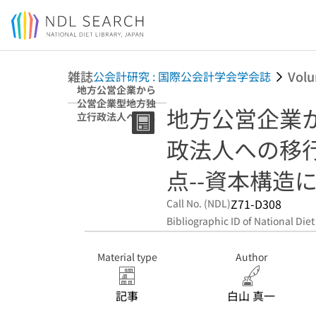
Jump to main content
雑誌
Vol
公会計研究 : 国際公会計学会学会誌
地方公営企業から
公営企業型地方独
地方公営企業
立行政法人への移
行に係る会計実務
政法人への移
上の論点--資本構
造に関連して
点--資本構造
Z71-D308
Call No. (NDL)
Bibliographic ID of National Diet
Material type
Author
記事
白山 真一