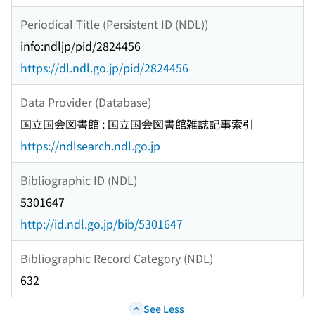
Periodical Title (Persistent ID (NDL))
info:ndljp/pid/2824456
https://dl.ndl.go.jp/pid/2824456
Data Provider (Database)
国立国会図書館 : 国立国会図書館雑誌記事索引
https://ndlsearch.ndl.go.jp
Bibliographic ID (NDL)
5301647
http://id.ndl.go.jp/bib/5301647
Bibliographic Record Category (NDL)
632
See Less