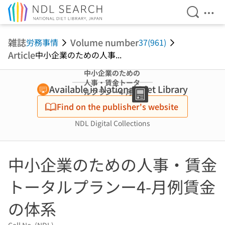
Open Se
Ope
Jump to main content
雑誌
Volume number
労務事情
37(961)
Article
中小企業のための人事...
中小企業のための
人事・賃金トータ
Available in National Diet Library
ルプランー4-月例
賃金の体系
Find on the publisher's website
NDL Digital Collections
中小企業のための人事・賃金
トータルプランー4-月例賃金
の体系