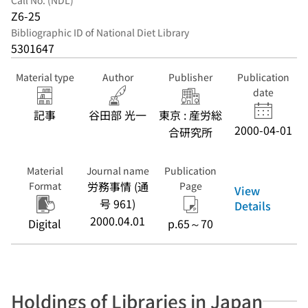
Call No. (NDL)
Z6-25
Bibliographic ID of National Diet Library
5301647
Material type
Author
Publisher
Publication
date
記事
谷田部 光一
東京 : 産労総
2000-04-01
合研究所
Material
Journal name
Publication
労務事情 (通
Format
Page
View
号 961)
Details
2000.04.01
Digital
p.65～70
Holdings of Libraries in Japan