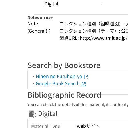
Digital
-
Notes on use
Note
コレクション種別（組織種別）: 
(General)：
コレクション種別（テーマ）: 公
起点URL: http://www.tmit.ac.jp/
Search by Bookstore
Nihon no Furuhon-ya
Google Book Search
Bibliographic Record
You can check the details of this material, its authori
Digital
webサイト
Material Type