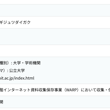
ギジュツダイガク
種別）: 大学・学術機関
）: 公立大学
t.ac.jp/index.html
館インターネット資料収集保存事業（WARP）において収集・
開