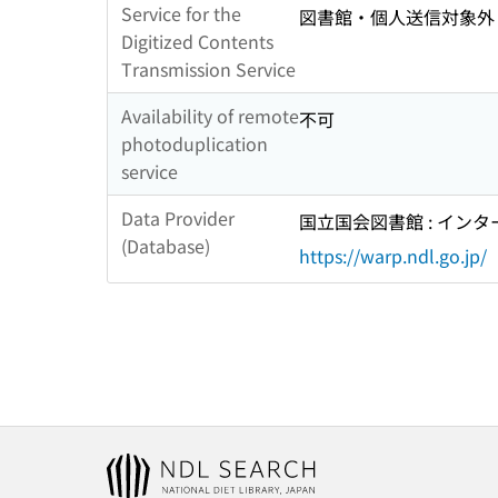
Service for the
図書館・個人送信対象外
Digitized Contents
Transmission Service
Availability of remote
不可
photoduplication
service
Data Provider
国立国会図書館 : イン
(Database)
https://warp.ndl.go.jp/