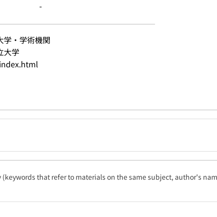
-
大学・学術機関
立大学
index.html
ty (keywords that refer to materials on the same subject, author's name