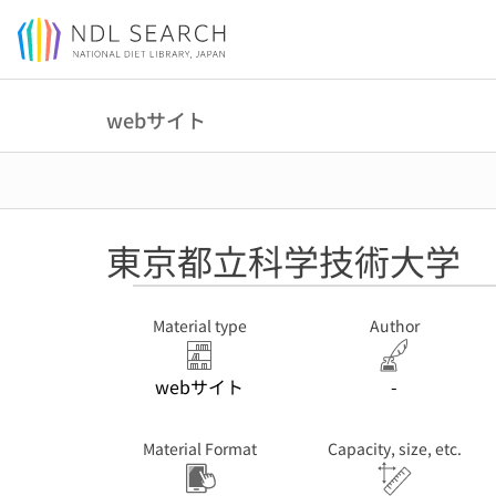
Jump to main content
webサイト
東京都立科学技術大学
Material type
Author
webサイト
-
Material Format
Capacity, size, etc.