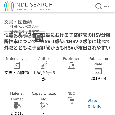
Open Se
Ope
Jump to main content
文書・図像類
性器ヘルペス合併
妊娠における子宮
性器ヘルペス合併妊娠における子宮頸管のHSV分離
頸管のHSV分離陽
陽性率について HSV-1感染はHSV-2感染に比べて
性率について
HSV-1感染は
外陰とともに子宮頸管からもHSVが検出されやすい
HSV-2感染に比べ
て外陰とともに子
Material type
Author
Publisher
Publication
宮頸管からもHSV
date
が検出されやすい
文書・図像類
土屋, 裕子ほ
-
2019-09
か
Material
Capacity, size,
NDC
Format
etc.
View
Details
-
Digital
-