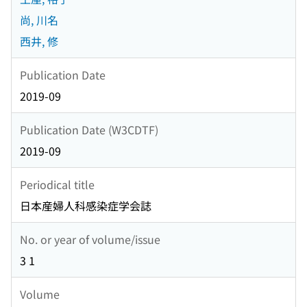
尚, 川名
西井, 修
Publication Date
2019-09
Publication Date (W3CDTF)
2019-09
Periodical title
日本産婦人科感染症学会誌
No. or year of volume/issue
3 1
Volume