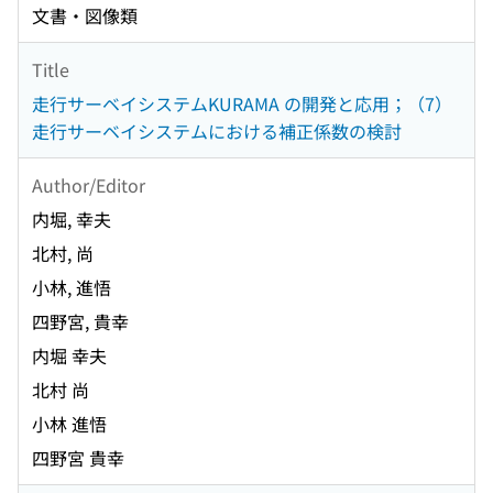
文書・図像類
Title
走行サーベイシステムKURAMA の開発と応用；（7）
走行サーベイシステムにおける補正係数の検討
Author/Editor
内堀, 幸夫
北村, 尚
小林, 進悟
四野宮, 貴幸
内堀 幸夫
北村 尚
小林 進悟
四野宮 貴幸