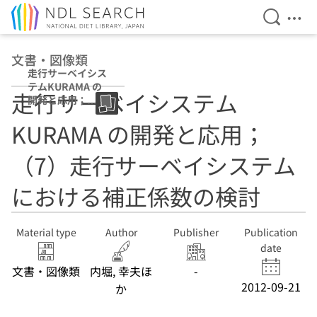
Open Se
Ope
Jump to main content
文書・図像類
走行サーベイシス
テムKURAMA の
走行サーベイシステム
開発と応用；
（7）走行サーベ
KURAMA の開発と応用；
イシステムにおけ
る補正係数の検討
（7）走行サーベイシステム
における補正係数の検討
Material type
Author
Publisher
Publication
date
文書・図像類
内堀, 幸夫ほ
-
2012-09-21
か