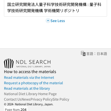
国立研究開発法人量子科学技術研究開発機構 : 量子科
学技術研究開発機構 学術機関リポジトリ
See Less
言語：日本語
How to access the materials
Read materials via the Internet
Request a photocopy of the material
Read materials at the library
National Diet Library Home Page
Contact Us
News
Privacy Policy
Site Policy
© 2024- National Diet Library, Japan.
204
Page Num.