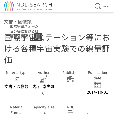
Open Se
Ope
Jump to main content
文書・図像類
国際宇宙ステーシ
ョン等における各
国際宇宙ステーション等にお
種宇宙実験での線
量評価
ける各種宇宙実験での線量評
価
Material type
Author
Publisher
Publication
date
文書・図像類
内堀, 幸夫ほ
-
2014-10-01
か
Material
Capacity, size,
NDC
Format
etc.