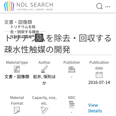
Open Se
Ope
Jump to main content
文書・図像類
トリチウムを除
去・回収する疎水
トリチウムを除去・回収する
性触媒の開発
疎水性触媒の開発
Material type
Author
Publisher
Publication
date
文書・図像類
岩井, 保則ほ
-
2016-07-14
か
Material
Capacity, size,
NDC
Format
etc.
View
Details
-