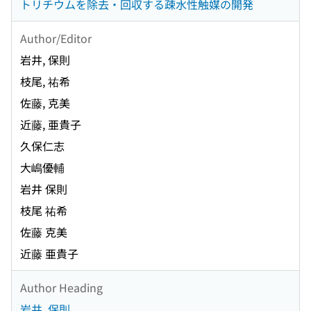
トリチウムを除去・回収する疎水性触媒の開発
Author/Editor
岩井, 保則
枝尾, 祐希
佐藤, 克美
近藤, 亜貴子
久保仁志
大嶋優輔
岩井 保則
枝尾 祐希
佐藤 克美
近藤 亜貴子
Author Heading
岩井, 保則