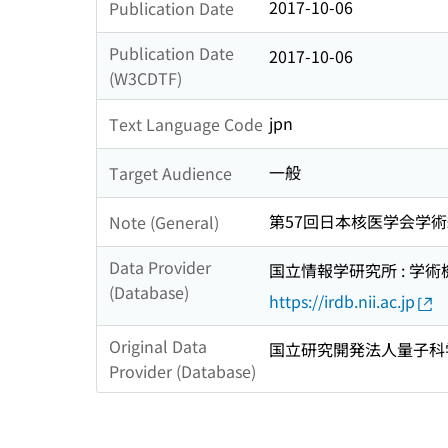
2017-10-06
Publication Date
Publication Date
2017-10-06
(W3CDTF)
jpn
Text Language Code
一般
Target Audience
第57回日本核医学会学
Note (General)
Data Provider
国立情報学研究所 : 学
(Database)
https://irdb.nii.ac.jp
Original Data
国立研究開発法人量子科
Provider (Database)