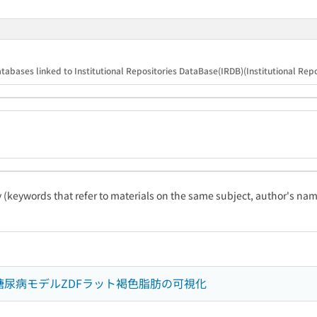
tabases linked to Institutional Repositories DataBase(IRDB)(Institutional Repos
ty (keywords that refer to materials on the same subject, author's name
による糖尿病モデルZDFラット褐色脂肪の可視化