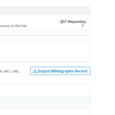
QST-Repository
itory) at this link.
Output Bibliographic Record
, etc.), etc.