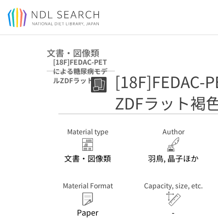
Jump to main content
文書・図像類
[18F]FEDAC-PET
による糖尿病モデ
[18F]FEDA
ルZDFラット褐色
脂肪の可視化
ZDFラット褐
Material type
Author
文書・図像類
羽鳥, 晶子ほか
Material Format
Capacity, size, etc.
Paper
-