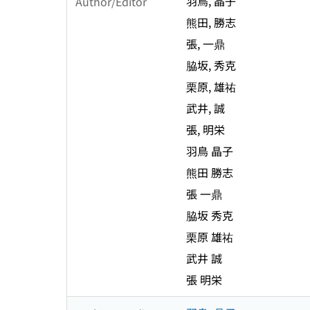
羽鳥, 晶子
Author/Editor
熊田, 勝志
張, 一鼎
脇坂, 秀克
栗原, 雄祐
武井, 誠
張, 明栄
羽鳥 晶子
熊田 勝志
張 一鼎
脇坂 秀克
栗原 雄祐
武井 誠
張 明栄