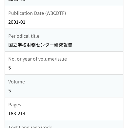
Publication Date (W3CDTF)
2001-01
Periodical title
国立学校財務センター研究報告
No. or year of volume/issue
5
Volume
5
Pages
183-214
Text Language Code