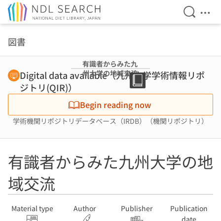
Open Se
Ope
Jump to main content
図書
有識者からみた九
州大学の地域交流
Digital data available（九州大学学術情報リポ
ジトリ(QIR)）
Begin reading now
学術機関リポジトリデータベース（IRDB）（機関リポジトリ）
有識者からみた九州大学の地
域交流
Material type
Author
Publisher
Publication
date