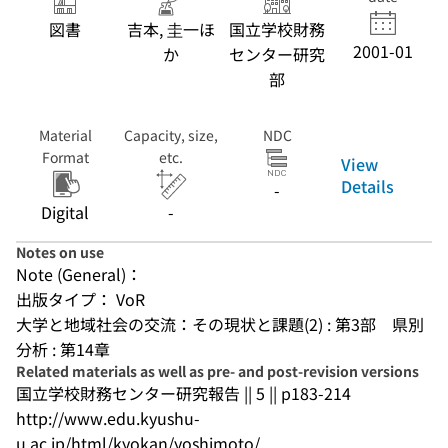
図書
吉本, 圭一ほ
国立学校財務
2001-01
か
センター研究
部
Material
Capacity, size,
NDC
Format
etc.
View
Details
-
Digital
-
Notes on use
Note (General)：
出版タイプ： VoR
大学と地域社会の交流：その現状と課題(2) : 第3部　県別
分析 : 第14章
Related materials as well as pre- and post-revision versions
国立学校財務センター研究報告 || 5 || p183-214
http://www.edu.kyushu-
u.ac.jp/html/kyokan/yoshimoto/