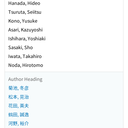
Hanada, Hideo
Tsuruta, Seiitsu
Kono, Yusuke
Asari, Kazuyoshi
Ishihara, Yoshiaki
Sasaki, Sho
Iwata, Takahiro
Noda, Hirotomo
Author Heading
菊池, 冬彦
松本, 晃治
花田, 英夫
鶴田, 誠逸
河野, 裕介