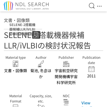
Open Se
Ope
Jump to main content
文書・図像類
SELENE-2搭載機
器候補LLR/iVLBI
SELENE-2搭載機器候補
の検討状況報告
LLR/iVLBIの検討状況報告
Material type
Author
Publisher
Publication
date
文書・図像類
菊池, 冬彦ほ
宇宙航空研究
2011
か
開発機構宇宙
科学研究所
Material
Capacity, size,
NDC
Format
etc.
View