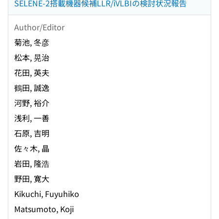
SELENE-2搭載機器候補LLR/iVLBIの検討状況報告
Author/Editor
菊池, 冬彦
松本, 晃治
花田, 英夫
鶴田, 誠逸
河野, 裕介
浅利, 一善
石原, 吉明
佐々木, 晶
岩田, 隆浩
野田, 寛大
Kikuchi, Fuyuhiko
Matsumoto, Koji