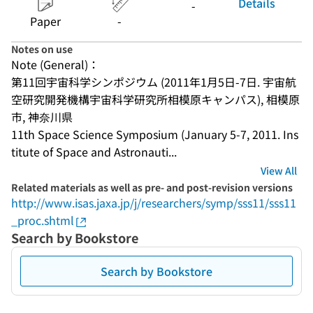
Details
-
Paper
-
Notes on use
Note (General)：
第11回宇宙科学シンポジウム (2011年1月5日-7日. 宇宙航
空研究開発機構宇宙科学研究所相模原キャンパス), 相模原
市, 神奈川県
11th Space Science Symposium (January 5-7, 2011. Ins
titute of Space and Astronauti...
View All
Related materials as well as pre- and post-revision versions
http://www.isas.jaxa.jp/j/researchers/symp/sss11/sss11
_proc.shtml
Search by Bookstore
Search by Bookstore