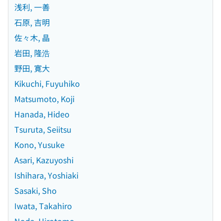
浅利, 一善
石原, 吉明
佐々木, 晶
岩田, 隆浩
野田, 寛大
Kikuchi, Fuyuhiko
Matsumoto, Koji
Hanada, Hideo
Tsuruta, Seiitsu
Kono, Yusuke
Asari, Kazuyoshi
Ishihara, Yoshiaki
Sasaki, Sho
Iwata, Takahiro