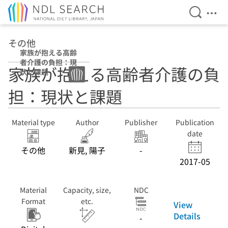
Open Se
Ope
Jump to main content
その他
家族が抱える高齢
者介護の負担：現
家族が抱える高齢者介護の負
状と課題
担：現状と課題
Material type
Author
Publisher
Publication
date
その他
新見, 陽子
-
2017-05
Material
Capacity, size,
NDC
Format
etc.
View
Details
-