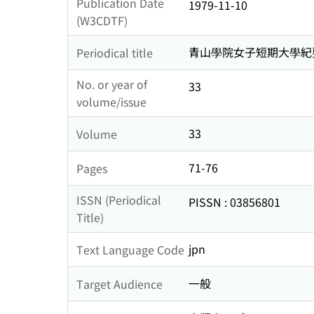
Publication Date
1979-11-10
(W3CDTF)
青山學院女子短期大學紀
Periodical title
No. or year of
33
volume/issue
33
Volume
71-76
Pages
ISSN (Periodical
PISSN : 03856801
Title)
jpn
Text Language Code
一般
Target Audience