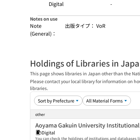
Digital
-
Notes on use
Note
出版タイプ： VoR
(General)：
Holdings of Libraries in Jap
This page shows libraries in Japan other than the Nati
Please contact your local library for information on ho
libraries.
other
Aoyama Gakuin University Institutiona
Digital
You can check the holdings of institutions and databases l