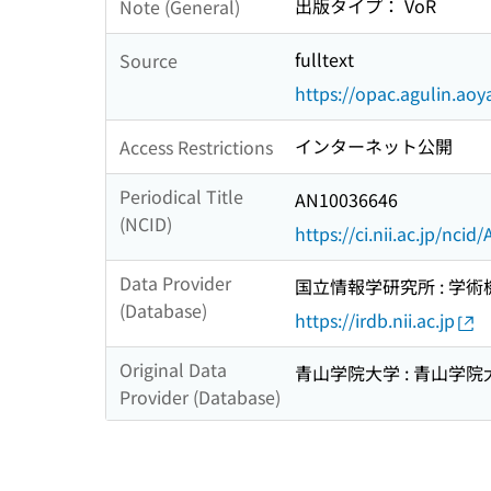
出版タイプ： VoR
Note (General)
fulltext
Source
https://opac.agulin.a
インターネット公開
Access Restrictions
Periodical Title
AN10036646
(NCID)
https://ci.nii.ac.jp/nci
Data Provider
国立情報学研究所 : 学
(Database)
https://irdb.nii.ac.jp
Original Data
青山学院大学 : 青山学院大
Provider (Database)