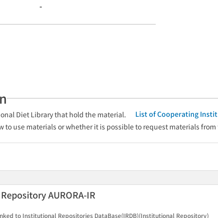
-
an
List of Cooperating Inst
onal Diet Library that hold the material.
w to use materials or whether it is possible to request materials from
l Repository AURORA-IR
inked to Institutional Repositories DataBase(IRDB)(Institutional Repository)