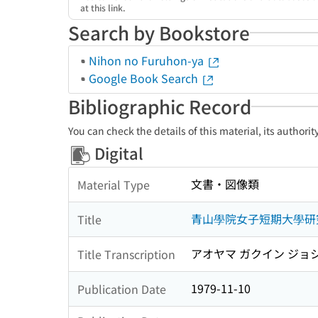
at this link.
Search by Bookstore
Nihon no Furuhon-ya
Google Book Search
Bibliographic Record
You can check the details of this material, its authori
Digital
文書・図像類
Material Type
青山學院女子短期大學研
Title
アオヤマ ガクイン ジョシ
Title Transcription
1979-11-10
Publication Date