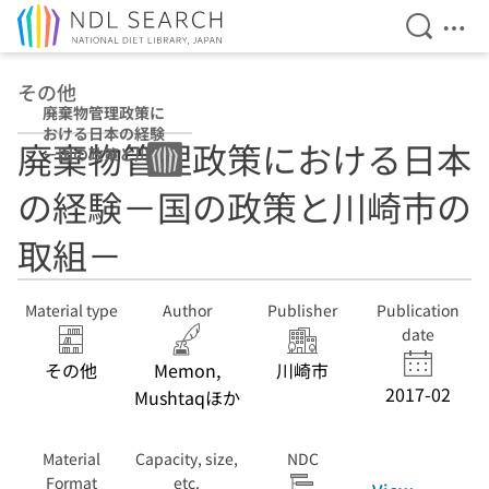
Open Se
Ope
Jump to main content
その他
廃棄物管理政策に
おける日本の経験
廃棄物管理政策における日本
－国の政策と川崎
市の取組－
の経験－国の政策と川崎市の
取組－
Material type
Author
Publisher
Publication
date
その他
Memon,
川崎市
2017-02
Mushtaqほか
Material
Capacity, size,
NDC
Format
etc.