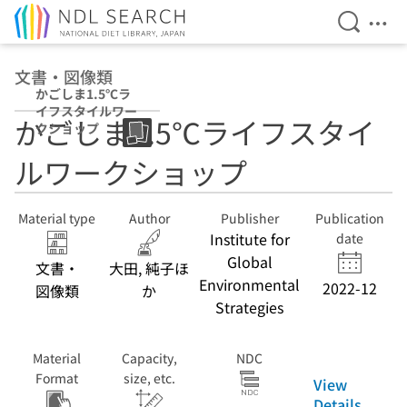
Open Se
Ope
Jump to main content
文書・図像類
かごしま1.5℃ラ
イフスタイルワー
かごしま1.5℃ライフスタイ
クショップ
ルワークショップ
Material type
Author
Publisher
Publication
Institute for
date
Global
文書・
大田, 純子ほ
Environmental
2022-12
図像類
か
Strategies
Material
Capacity,
NDC
Format
size, etc.
View
Details