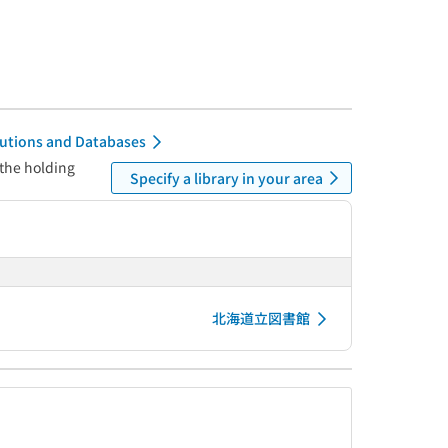
itutions and Databases
 the holding
Specify a library in your area
北海道立図書館