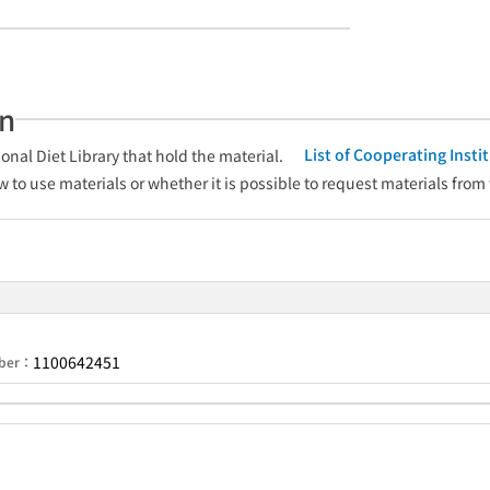
an
List of Cooperating Inst
onal Diet Library that hold the material.
w to use materials or whether it is possible to request materials from
1100642451
mber：