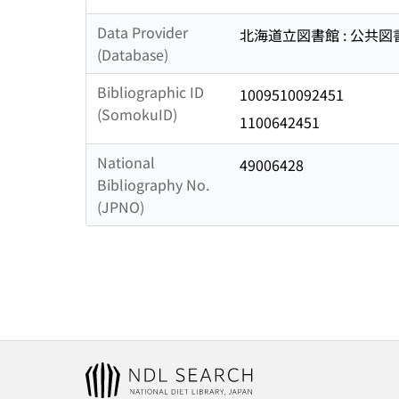
Data Provider
北海道立図書館 : 公共
(Database)
Bibliographic ID
1009510092451
(SomokuID)
1100642451
National
49006428
Bibliography No.
(JPNO)