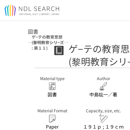
Jump to main content
図書
ゲ−テの教育思想
(黎明教育シリ−ズ
ゲ−テの教育
: 第１１)
(黎明教育シリ−
Material type
Author
図書
中島聡一／著
Material Format
Capacity, size, etc.
Paper
１９１ｐ ; １９ｃｍ