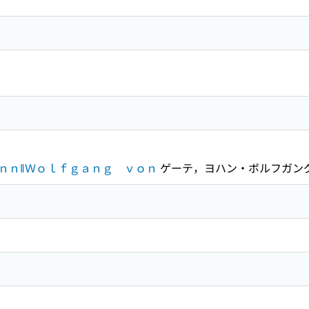
ｎｎ‖Ｗｏｌｆｇａｎｇ ｖｏｎ
ゲーテ，ヨハン・ボルフガン