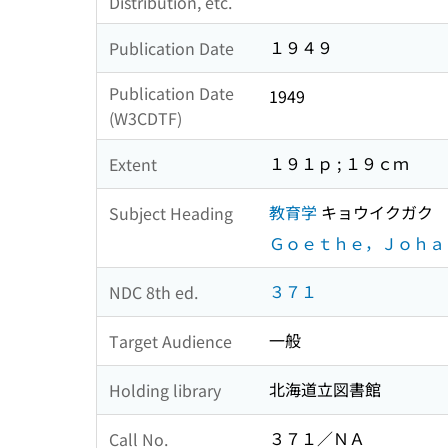
Distribution, etc.
１９４９
Publication Date
Publication Date
1949
(W3CDTF)
１９１ｐ ; １９ｃｍ
Extent
教育学
キョウイクガク
Subject Heading
Ｇｏｅｔｈｅ，Ｊｏｈａ
３７１
NDC 8th ed.
一般
Target Audience
北海道立図書館
Holding library
３７１／ＮＡ
Call No.