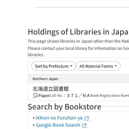
Holdings of Libraries in Jap
This page shows libraries in Japan other than the Nati
Please contact your local library for information on ho
libraries.
Northern Japan
北海道立図書館
Paper
３７１／ＮＡ
Call No.：
Book Registration Nu
Search by Bookstore
Nihon no Furuhon-ya
Google Book Search