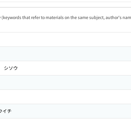
ty (keywords that refer to materials on the same subject, author's name
 シソウ
１
ウイチ