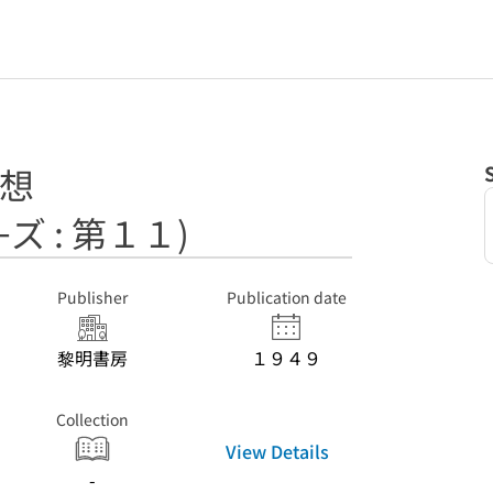
思想
ズ : 第１１)
Publisher
Publication date
黎明書房
１９４９
Collection
View Details
-