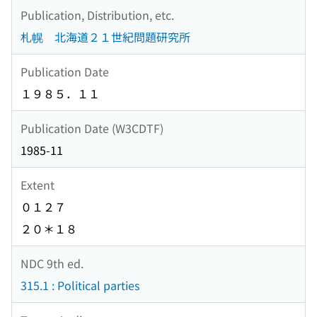
Publication, Distribution, etc.
札幌 北海道２１世紀問題研究所
Publication Date
１９８５．１１
Publication Date (W3CDTF)
1985-11
Extent
０１２７
２０＊１８
NDC 9th ed.
315.1 : Political parties