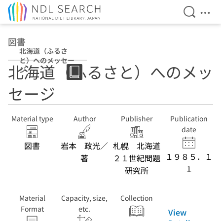
Open Se
Ope
Jump to main content
図書
北海道（ふるさ
と）へのメッセー
北海道（ふるさと）へのメッ
ジ
セージ
Material type
Author
Publisher
Publication
date
図書
岩本 政光／
札幌 北海道
１９８５．１
著
２１世紀問題
１
研究所
Material
Capacity, size,
Collection
Format
etc.
View