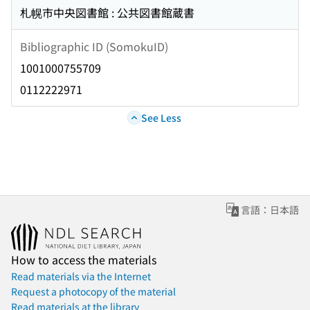
札幌市中央図書館 : 公共図書館蔵書
Bibliographic ID (SomokuID)
1001000755709
0112222971
See Less
言語：日本語
How to access the materials
Read materials via the Internet
Request a photocopy of the material
Read materials at the library