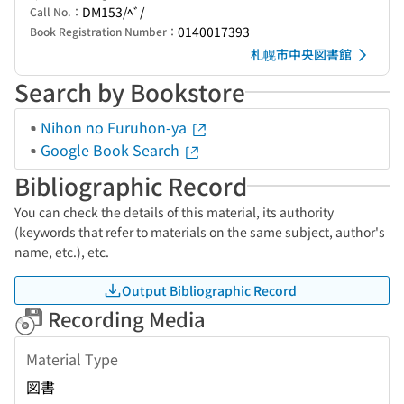
DM153/ﾍﾞ/
Call No.：
0140017393
Book Registration Number：
札幌市中央図書館
Search by Bookstore
Nihon no Furuhon-ya
Google Book Search
Bibliographic Record
You can check the details of this material, its authority
(keywords that refer to materials on the same subject, author's
name, etc.), etc.
Output Bibliographic Record
Recording Media
Material Type
図書