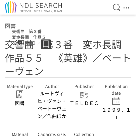
Open Se
Ope
Jump to main content
図書
交響曲 第３番
変ホ長調 作品５
交響曲 第３番 変ホ長調
５ 《英雄》／ベ
ートーヴェン
作品５５ 《英雄》／ベート
ーヴェン
Material type
Author
Publisher
Publication
ルートヴィ
date
ヒ・ヴァン・
図書
ＴＥＬＤＥＣ
ベートーヴェ
１９９９．１
ン／作曲ほか
１
Material
Capacity, size,
Collection