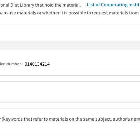
List of Cooperating Inst
onal Diet Library that hold the material.
w to use materials or whether it is possible to request materials from
0140134214
ation Number：
ty (keywords that refer to materials on the same subject, author's name