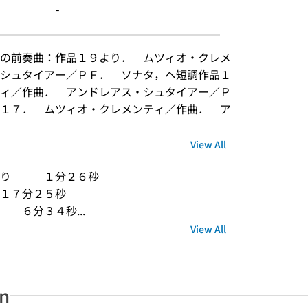
-
の前奏曲：作品１９より．　ムツィオ・クレメ
シュタイアー／ＰＦ．　ソナタ，ヘ短調作品１
ィ／作曲．　アンドレアス・シュタイアー／Ｐ
１７．　ムツィオ・クレメンティ／作曲．　ア
View All
り　　　１分２６秒
１７分２５秒
　６分３４秒...
View All
an