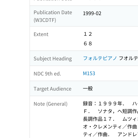
Publication Date
1999-02
(W3CDTF)
１２
Extent
６８
フォルテピアノ
フオルテ
Subject Heading
M153
NDC 9th ed.
一般
Target Audience
録音：１９９９年． ハ
Note (General)
Ｆ． ソナタ，ヘ短調作
長調作品１７． ムツィ
オ・クレメンティ／作曲
ティ／作曲． アンドレ