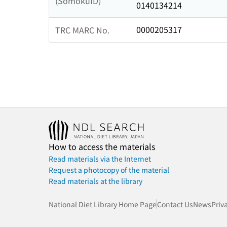
(SomokuID)
0140134214
0000205317
TRC MARC No.
How to access the materials
Read materials via the Internet
Request a photocopy of the material
Read materials at the library
National Diet Library Home Page
Contact Us
News
Priv