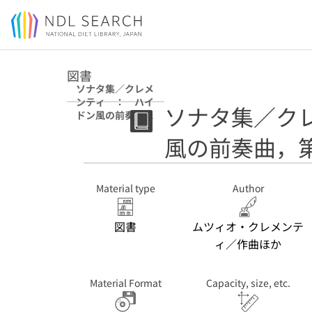
Jump to main content
図書
ソナタ集／クレメ
ンティ ： ハイ
ソナタ集／ク
ドン風の前奏曲，
第２番
風の前奏曲，
Material type
Author
図書
ムツィオ・クレメンテ
ィ／作曲ほか
Material Format
Capacity, size, etc.