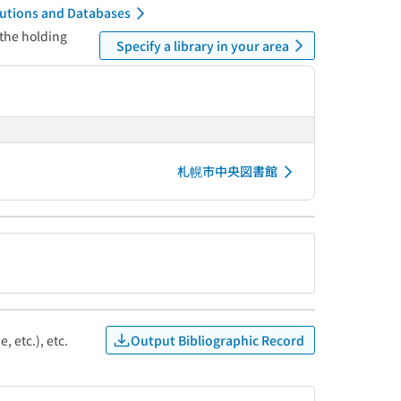
itutions and Databases
 the holding
Specify a library in your area
札幌市中央図書館
Output Bibliographic Record
, etc.), etc.