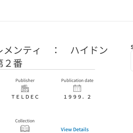
レメンティ ： ハイドン
第２番
Publisher
Publication date
ＴＥＬＤＥＣ
１９９９．２
Collection
View Details