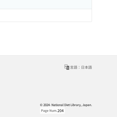
言語：日本語
© 2024- National Diet Library, Japan.
204
Page Num.