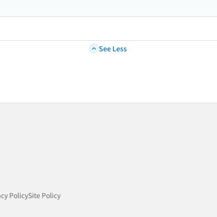
See Less
acy Policy
Site Policy