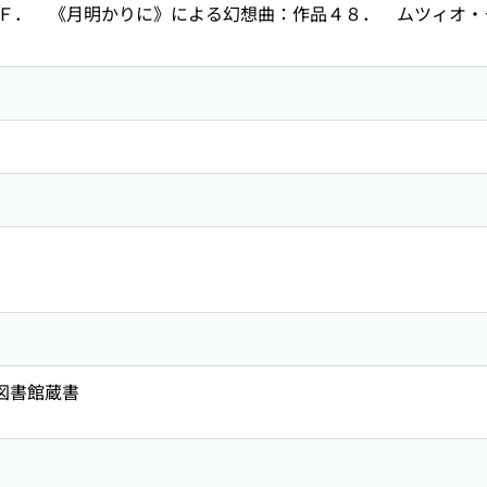
Ｆ． 《月明かりに》による幻想曲：作品４８． ムツィオ・
共図書館蔵書