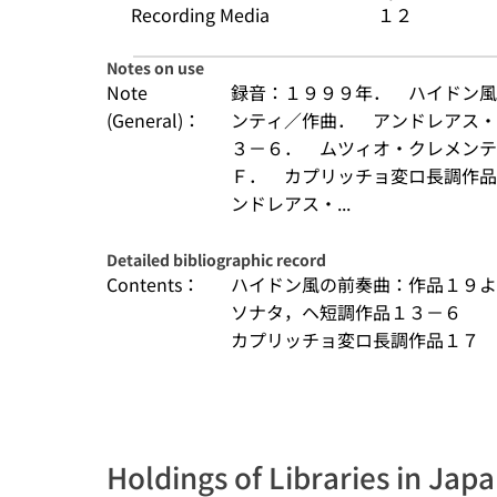
Recording Media
１２
Notes on use
Note
録音：１９９９年．　ハイドン風
(General)：
ンティ／作曲．　アンドレアス・
３－６．　ムツィオ・クレメンテ
Ｆ．　カプリッチョ変ロ長調作品
ンドレアス・...
Detailed bibliographic record
Contents：
ハイドン風の前奏曲：作品１９よ
ソナタ，ヘ短調作品１３－６　　
カプリッチョ変ロ長調作品１７　　
Holdings of Libraries in Jap