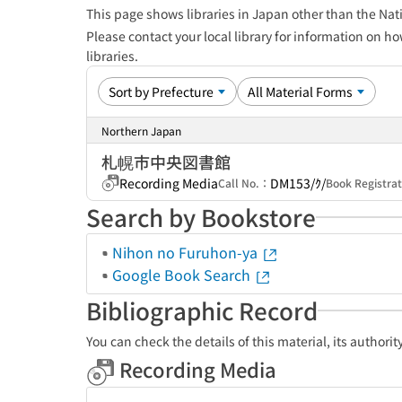
This page shows libraries in Japan other than the Nati
Please contact your local library for information on ho
libraries.
Northern Japan
札幌市中央図書館
Recording Media
DM153/ｸ/
Call No.：
Book Registr
Search by Bookstore
Nihon no Furuhon-ya
Google Book Search
Bibliographic Record
You can check the details of this material, its authori
Recording Media