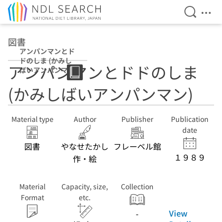
Open Se
Ope
Jump to main content
図書
アンパンマンとド
ドのしま (かみし
アンパンマンとドドのしま
ばいアンパンマ
ン)
(かみしばいアンパンマン)
Material type
Author
Publisher
Publication
date
図書
やなせたかし
フレーベル館
１９８９
作・絵
Material
Capacity, size,
Collection
Format
etc.
View
-