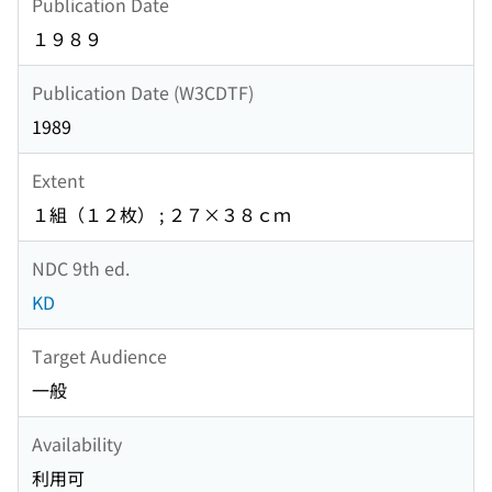
Publication Date
１９８９
Publication Date (W3CDTF)
1989
Extent
１組（１２枚） ; ２７×３８ｃｍ
NDC 9th ed.
KD
Target Audience
一般
Availability
利用可