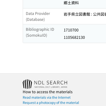
郷土資料
Data Provider
岩手県立図書館 : 公共
(Database)
Bibliographic ID
1710700
(SomokuID)
1105682130
How to access the materials
Read materials via the Internet
Request a photocopy of the material