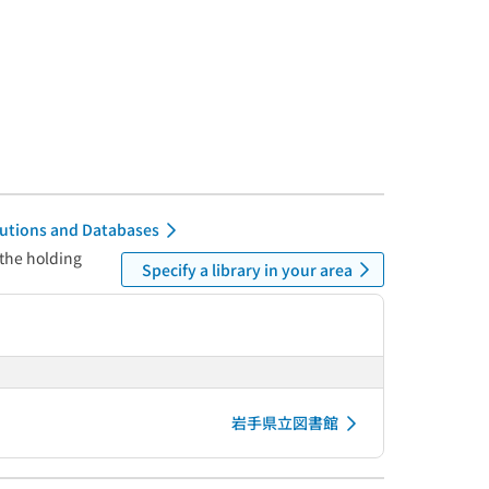
itutions and Databases
 the holding
Specify a library in your area
岩手県立図書館