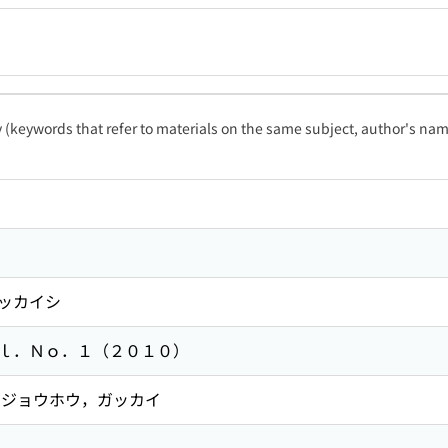
ty (keywords that refer to materials on the same subject, author's name
ッカイシ
ｌ．Ｎｏ．１（２０１０）
ジョウホウ，ガッカイ