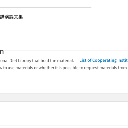
講演論文集
an
List of Cooperating Inst
onal Diet Library that hold the material.
w to use materials or whether it is possible to request materials from