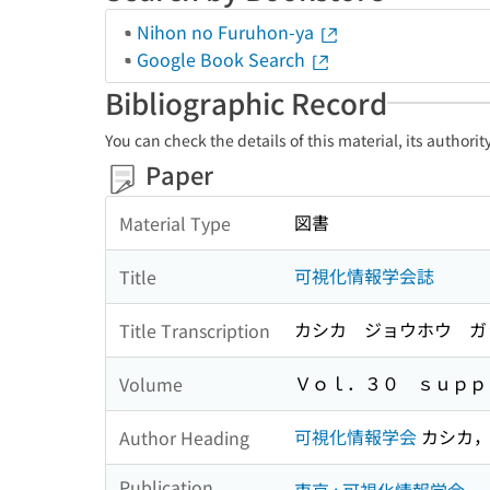
Nihon no Furuhon-ya
Google Book Search
Bibliographic Record
You can check the details of this material, its authori
Paper
図書
Material Type
可視化情報学会誌
Title
カシカ ジョウホウ ガ
Title Transcription
Ｖｏｌ．３０ ｓｕｐｐ
Volume
可視化情報学会
カシカ，
Author Heading
Publication,