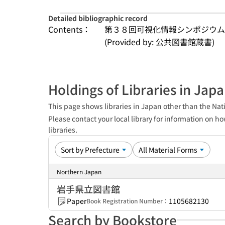
Detailed bibliographic record
Contents：
第３８回可視化情報シンポジウム
(Provided by: 公共図書館蔵書)
Holdings of Libraries in Jap
This page shows libraries in Japan other than the Nati
Please contact your local library for information on ho
libraries.
Northern Japan
岩手県立図書館
Paper
1105682130
Book Registration Number：
Search by Bookstore