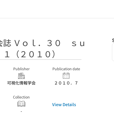
会誌 Ｖｏｌ．３０ ｓｕ
．１（２０１０）
Publisher
Publication date
可視化情報学会
２０１０．７
Collection
View Details
-