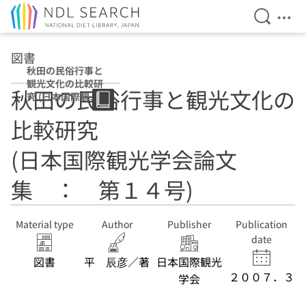
Open Se
Ope
Jump to main content
図書
秋田の民俗行事と
観光文化の比較研
秋田の民俗行事と観光文化の
究 (日本国際観光
学会論文集 ：
比較研究
第１４号)
(日本国際観光学会論文
集 ： 第１４号)
Material type
Author
Publisher
Publication
date
図書
平 辰彦／著
日本国際観光
２００７．３
学会