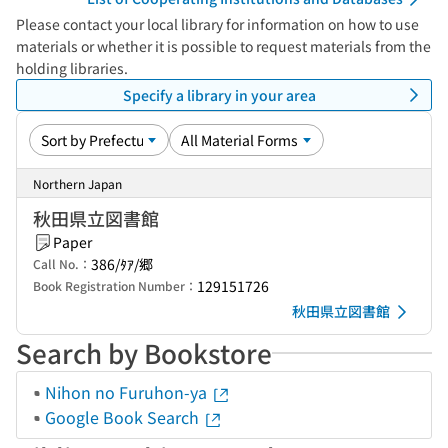
Please contact your local library for information on how to use
materials or whether it is possible to request materials from the
holding libraries.
Specify a library in your area
Northern Japan
秋田県立図書館
Paper
386/ﾀｱ/郷
Call No.：
129151726
Book Registration Number：
秋田県立図書館
Search by Bookstore
Nihon no Furuhon-ya
Google Book Search