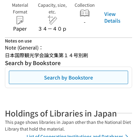
Material
Capacity, size,
Collection
Format
etc.
View
Details
-
Paper
３４－４０ｐ
Notes on use
Note (General)：
日本国際観光学会論文集第１４号別刷
Search by Bookstore
Search by Bookstore
Holdings of Libraries in Japan
This page shows libraries in Japan other than the National Diet
Library that hold the material.
List of Cooperating Institutions and Databases