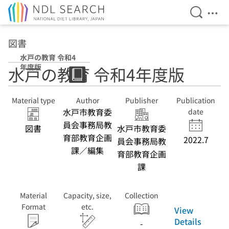
Open Se
Ope
Jump to main content
図書
水戸の教育 令和4
年度版
水戸の教育 令和4年度版
Material type
Author
Publisher
Publication
水戸市教育委
date
員会事務局教
図書
水戸市教育委
育部教育企画
2022.7
員会事務局教
課／編集
育部教育企画
課
Material
Capacity, size,
Collection
Format
etc.
View
Details
-