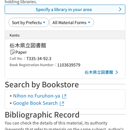
holding libraries.
Specify a library in your area
Kanto
栃木県立図書館
Paper
T335-34-92.3
Call No.：
1103639579
Book Registration Number：
栃木県立図書館
Search by Bookstore
Nihon no Furuhon-ya
Google Book Search
Bibliographic Record
You can check the details of this material, its authority
(keywords that refer to materials on the same subject, author's