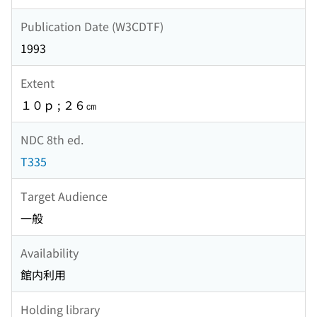
Publication Date (W3CDTF)
1993
Extent
１０ｐ ; ２６㎝
NDC 8th ed.
T335
Target Audience
一般
Availability
館内利用
Holding library