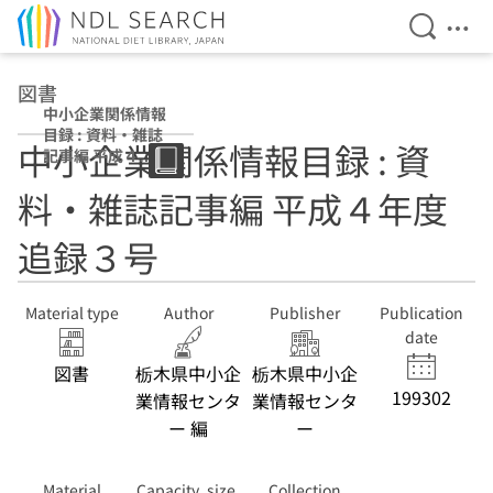
Open Se
Ope
Jump to main content
図書
中小企業関係情報
目録 : 資料・雑誌
中小企業関係情報目録 : 資
記事編 平成４年
度追録３号
料・雑誌記事編 平成４年度
追録３号
Material type
Author
Publisher
Publication
date
図書
栃木県中小企
栃木県中小企
199302
業情報センタ
業情報センタ
ー 編
ー
Material
Capacity, size,
Collection