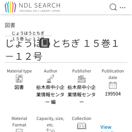
Open Se
Ope
Jump to main content
図書
じょうほうとちぎ
１５巻１－１２号
じょうほうとちぎ １５巻１
－１２号
Material type
Author
Publisher
Publication
date
図書
栃木県中小企
栃木県中小企
199504
業情報センタ
業情報センタ
ー 編
ー
Material
Capacity, size,
Collection
Format
etc.
View