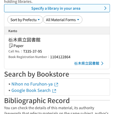
holding libraries.
Specify a library in your area
Kanto
栃木県立図書館
Paper
T335-37-95
Call No.：
1104122864
Book Registration Number：
栃木県立図書館
Search by Bookstore
Nihon no Furuhon-ya
Google Book Search
Bibliographic Record
You can check the details of this material, its authority
(keywords that refer to materials on the same subject, author's