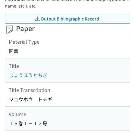
name, etc.), etc.
Output Bibliographic Record
Paper
Material Type
図書
Title
じょうほうとちぎ
Title Transcription
ジョウホウ トチギ
Volume
１５巻１－１２号