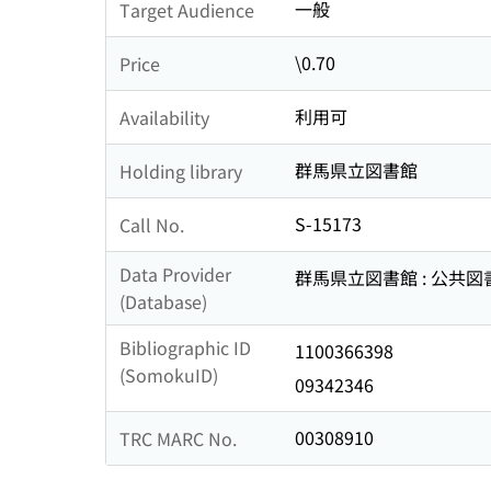
一般
Target Audience
\0.70
Price
利用可
Availability
群馬県立図書館
Holding library
S-15173
Call No.
Data Provider
群馬県立図書館 : 公共
(Database)
Bibliographic ID
1100366398
(SomokuID)
09342346
00308910
TRC MARC No.