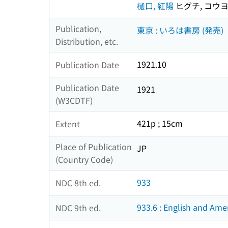
樋口, 紅陽
ヒグチ, コウ
Publication,
東京 : いろは書房 (発売)
Distribution, etc.
1921.10
Publication Date
Publication Date
1921
(W3CDTF)
421p ; 15cm
Extent
Place of Publication
JP
(Country Code)
933
NDC 8th ed.
933.6 : English and Ame
NDC 9th ed.