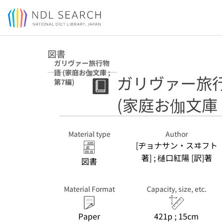
Jump to main content
図書
ガリヴァー旅行物
語 (家庭お伽文庫 ;
ガリヴァー旅
第7編)
(家庭お伽文庫 ;
Material type
Author
[ヂョナサン・スヰフト
著] ; 樋口紅陽 [訳]著
図書
Material Format
Capacity, size, etc.
Paper
421p ; 15cm