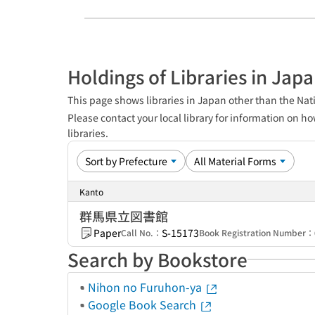
Holdings of Libraries in Jap
This page shows libraries in Japan other than the Nati
Please contact your local library for information on ho
libraries.
Kanto
群馬県立図書館
Paper
S-15173
Call No.：
Book Registration Number：
Search by Bookstore
Nihon no Furuhon-ya
Google Book Search