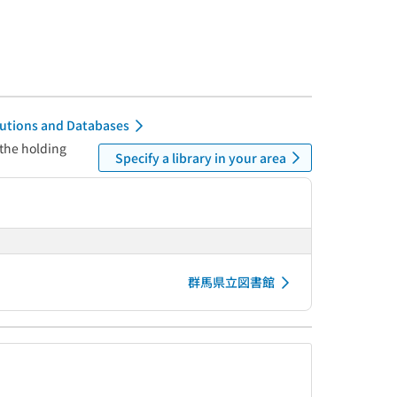
itutions and Databases
 the holding
Specify a library in your area
群馬県立図書館