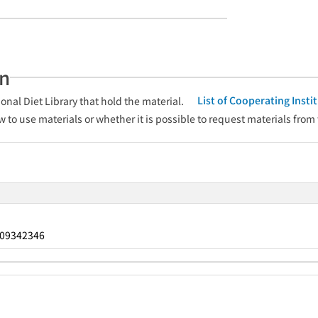
an
List of Cooperating Inst
onal Diet Library that hold the material.
w to use materials or whether it is possible to request materials from
09342346