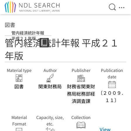
Open Se
Ope
Jump to main content
図書
管内経済統計年報
平成２１年版
管内経済統計年報 平成２１
年版
Material type
Author
Publisher
Publication
date
図書
関東財務局
財務省関東財
〔２００９．
務局総務部経
１１〕
済調査課
Material
Capacity, size,
Collection
Format
etc.
View