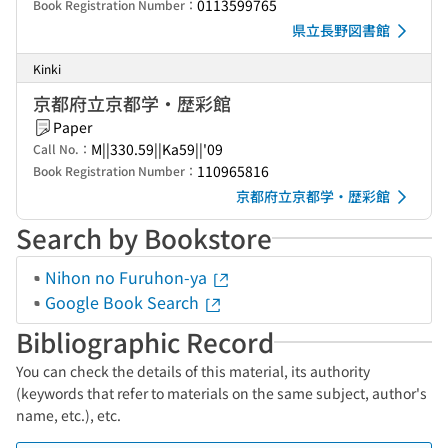
0113599765
Book Registration Number：
県立長野図書館
Kinki
京都府立京都学・歴彩館
Paper
M||330.59||Ka59||'09
Call No.：
110965816
Book Registration Number：
京都府立京都学・歴彩館
Search by Bookstore
Nihon no Furuhon-ya
Google Book Search
Bibliographic Record
You can check the details of this material, its authority
(keywords that refer to materials on the same subject, author's
name, etc.), etc.