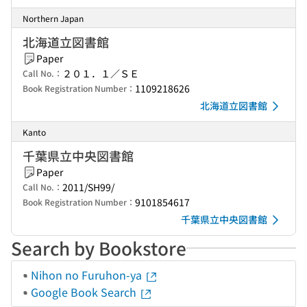
Northern Japan
北海道立図書館
Paper
２０１．１／ＳＥ
Call No.：
1109218626
Book Registration Number：
北海道立図書館
Kanto
千葉県立中央図書館
Paper
2011/SH99/
Call No.：
9101854617
Book Registration Number：
千葉県立中央図書館
Search by Bookstore
Nihon no Furuhon-ya
Google Book Search