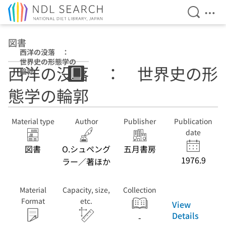
Open Se
Ope
Jump to main content
図書
西洋の没落 ：
世界史の形態学の
西洋の没落 ： 世界史の形
輪郭
態学の輪郭
Material type
Author
Publisher
Publication
date
図書
O.シュペング
五月書房
1976.9
ラー／著ほか
Material
Capacity, size,
Collection
Format
etc.
View
Details
-