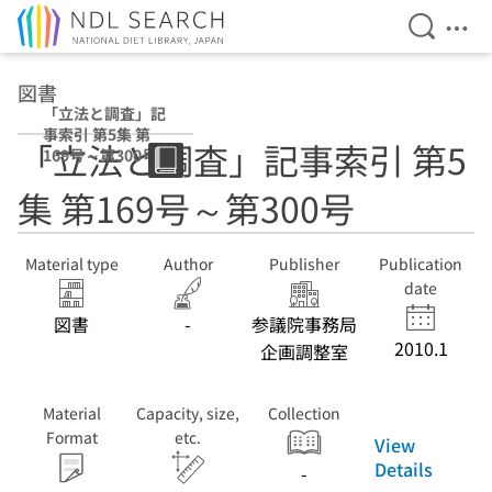
Open Se
Ope
Jump to main content
図書
「立法と調査」記
事索引 第5集 第
「立法と調査」記事索引 第5
169号～第300号
集 第169号～第300号
Material type
Author
Publisher
Publication
date
図書
-
参議院事務局
2010.1
企画調整室
Material
Capacity, size,
Collection
Format
etc.
View
Details
-