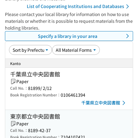
List of Cooperating Institutions and Databases
Please contact your local library for information on how to use
materials or whether it is possible to request materials from the
holding libraries.
Specify a library in your area
Kanto
千葉県立中央図書館
Paper
81899/ 2/12
Call No.：
0106461394
Book Registration Number：
千葉県立中央図書館
東京都立中央図書館
Paper
8189-42-37
Call No.：
7104107421
Book Registration Number：