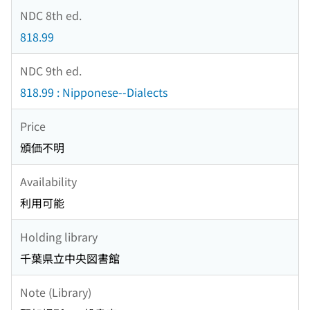
NDC 8th ed.
818.99
NDC 9th ed.
818.99 : Nipponese--Dialects
Price
頒価不明
Availability
利用可能
Holding library
千葉県立中央図書館
Note (Library)