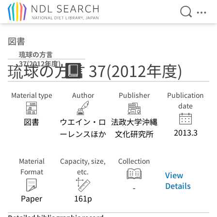
Open Se
Ope
Jump to main content
図書
琉球の方言
37(2012年度)
琉球の方言 37(2012年度)
Material type
Author
Publisher
Publication
date
図書
ウエイン・ロ
法政大学沖縄
2013.3
ーレンスほか
文化研究所
Material
Capacity, size,
Collection
Format
etc.
View
Details
-
Paper
161p