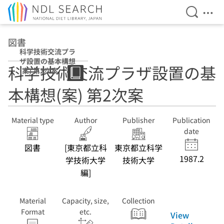
Open Se
Ope
Jump to main content
図書
科学技術交流プラ
ザ設置の基本構想
科学技術交流プラザ設置の基
(案) 第2次案
本構想(案) 第2次案
Material type
Author
Publisher
Publication
date
図書
[東京都立科
東京都立科学
1987.2
学技術大学
技術大学
編]
Material
Capacity, size,
Collection
Format
etc.
View