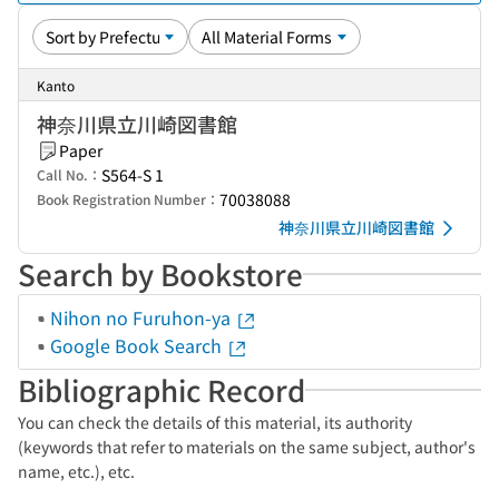
Kanto
神奈川県立川崎図書館
Paper
S564-S 1
Call No.：
70038088
Book Registration Number：
神奈川県立川崎図書館
Search by Bookstore
Nihon no Furuhon-ya
Google Book Search
Bibliographic Record
You can check the details of this material, its authority
(keywords that refer to materials on the same subject, author's
name, etc.), etc.