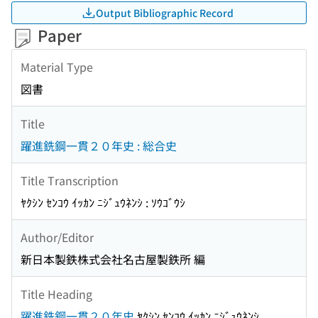
Output Bibliographic Record
Paper
Material Type
図書
Title
躍進銑鋼一貫２０年史 : 総合史
Title Transcription
ﾔｸｼﾝ ｾﾝｺｳ ｲｯｶﾝ ﾆｼﾞｭｳﾈﾝｼ : ｿｳｺﾞｳｼ
Author/Editor
新日本製鉄株式会社名古屋製鉄所 編
Title Heading
躍進銑鋼一貫２０年史
ﾔｸｼﾝ ｾﾝｺｳ ｲｯｶﾝ ﾆｼﾞｭｳﾈﾝｼ