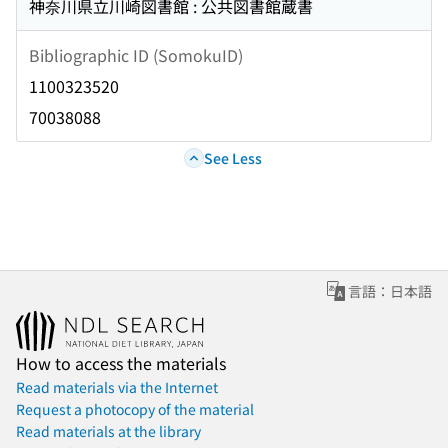
神奈川県立川崎図書館 : 公共図書館蔵書
Bibliographic ID (SomokuID)
1100323520
70038088
See Less
言語：日本語
How to access the materials
Read materials via the Internet
Request a photocopy of the material
Read materials at the library