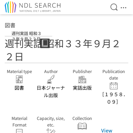
Open Se
Ope
Jump to main content
図書
週刊実話 昭和３
３年９月２２日
週刊実話 昭和３３年９月２
２日
Material type
Author
Publisher
Publication
date
図書
日本ジャーナ
実話出版
［１９５８．
ル出版
０９］
Material
Capacity, size,
Collection
Format
etc.
View