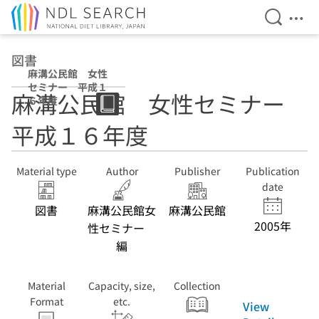
Open Se
Ope
Jump to main content
図書
麻溝公民館 女性
セミナー 平成１
麻溝公民館 女性セミナー
６年度
平成１６年度
Material type
Author
Publisher
Publication
date
図書
麻溝公民館女
麻溝公民館
2005年
性セミナー
編
Material
Capacity, size,
Collection
Format
etc.
View