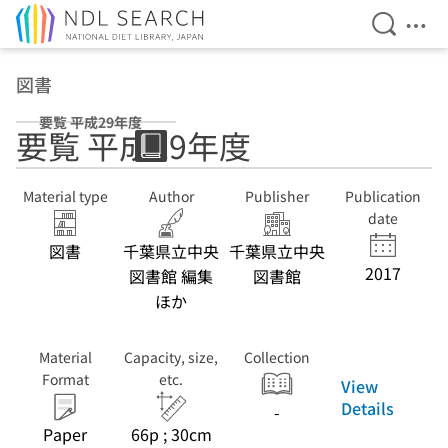
Open Se
Ope
Jump to main content
図書
要覧 平成29年度
要覧 平成29年度
Material type
Author
Publisher
Publication
date
図書
千葉県立中央
千葉県立中央
2017
図書館 編集
図書館
ほか
Material
Capacity, size,
Collection
Format
etc.
View
Details
-
Paper
66p ; 30cm