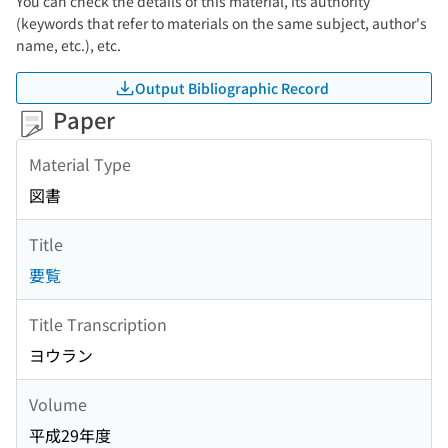
You can check the details of this material, its authority
(keywords that refer to materials on the same subject, author's
name, etc.), etc.
Output Bibliographic Record
Paper
Material Type
図書
Title
要覧
Title Transcription
ヨウラン
Volume
平成29年度