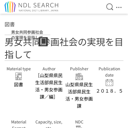
Open Se
Ope
Jump to main content
図書
男女共同参画社会
の実現を目指して
男女共同参画社会の実現を目
指して
Material type
Author
Publisher
Publication
［山梨県県民
date
生活部県民生
図書
山梨県県民生
活・男女参画
２０１８．５
活部県民生
課／編］
活・男女参画
課
Material
Capacity, size,
NDC