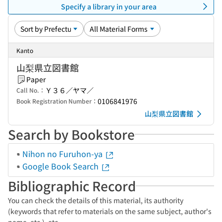
Specify a library in your area
Kanto
山梨県立図書館
Paper
Ｙ３６／ヤマ／
Call No.：
0106841976
Book Registration Number：
山梨県立図書館
Search by Bookstore
Nihon no Furuhon-ya
Google Book Search
Bibliographic Record
You can check the details of this material, its authority
(keywords that refer to materials on the same subject, author's