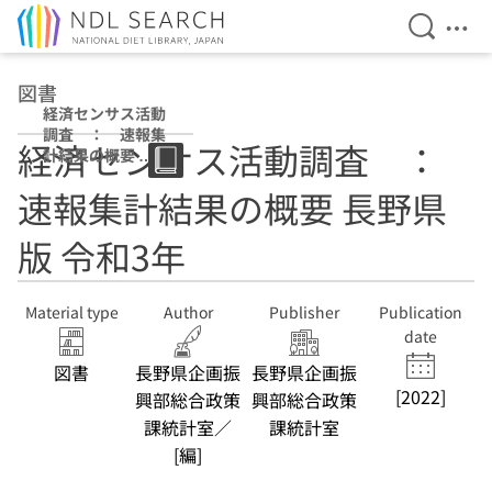
Open Se
Ope
Jump to main content
図書
経済センサス活動
調査 ： 速報集
経済センサス活動調査 ：
計結果の概要 長
野県版 令和3年
速報集計結果の概要 長野県
版 令和3年
Material type
Author
Publisher
Publication
date
図書
長野県企画振
長野県企画振
[2022]
興部総合政策
興部総合政策
課統計室／
課統計室
[編]