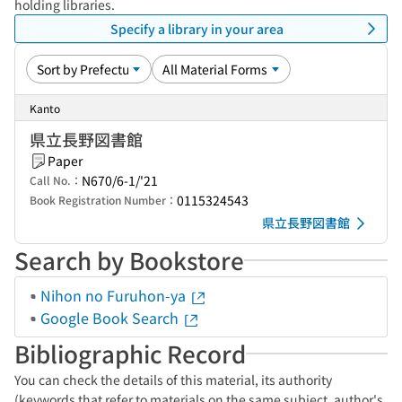
holding libraries.
Specify a library in your area
Kanto
県立長野図書館
Paper
N670/6-1/'21
Call No.：
0115324543
Book Registration Number：
県立長野図書館
Search by Bookstore
Nihon no Furuhon-ya
Google Book Search
Bibliographic Record
You can check the details of this material, its authority
(keywords that refer to materials on the same subject, author's