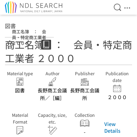
Open Se
Ope
Jump to main content
図書
商工名簿 ： 会
員・特定商工業者
商工名簿 ： 会員・特定商
２０００
工業者 ２０００
Material type
Author
Publisher
Publication
date
図書
長野商工会議
長野商工会議
２０００
所／［編］
所
Material
Capacity, size,
Collection
Format
etc.
View
Details
-