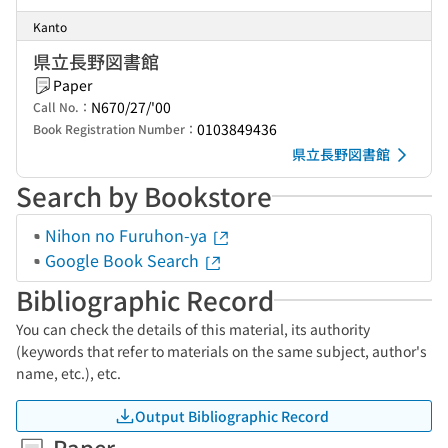
Kanto
県立長野図書館
Paper
N670/27/'00
Call No.：
0103849436
Book Registration Number：
県立長野図書館
Search by Bookstore
Nihon no Furuhon-ya
Google Book Search
Bibliographic Record
You can check the details of this material, its authority
(keywords that refer to materials on the same subject, author's
name, etc.), etc.
Output Bibliographic Record
Paper