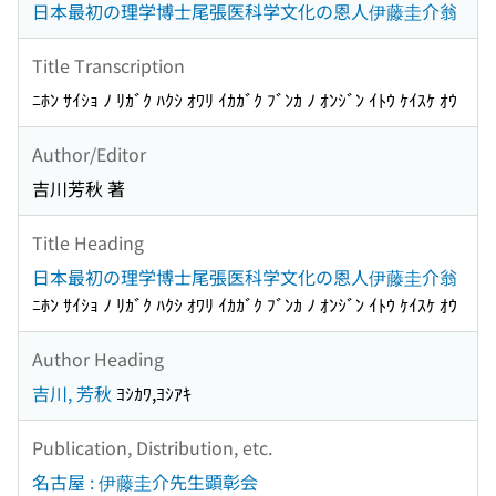
日本最初の理学博士尾張医科学文化の恩人伊藤圭介翁
Title Transcription
ﾆﾎﾝ ｻｲｼｮ ﾉ ﾘｶﾞｸ ﾊｸｼ ｵﾜﾘ ｲｶｶﾞｸ ﾌﾞﾝｶ ﾉ ｵﾝｼﾞﾝ ｲﾄｳ ｹｲｽｹ ｵｳ
Author/Editor
吉川芳秋 著
Title Heading
日本最初の理学博士尾張医科学文化の恩人伊藤圭介翁
ﾆﾎﾝ ｻｲｼｮ ﾉ ﾘｶﾞｸ ﾊｸｼ ｵﾜﾘ ｲｶｶﾞｸ ﾌﾞﾝｶ ﾉ ｵﾝｼﾞﾝ ｲﾄｳ ｹｲｽｹ ｵｳ
Author Heading
吉川, 芳秋
ﾖｼｶﾜ,ﾖｼｱｷ
Publication, Distribution, etc.
名古屋 : 伊藤圭介先生顕彰会