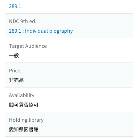
289.1
NDC 9th ed.
289.1 : Individual biography
Target Audience
一般
Price
非売品
Availability
閲可貸否協可
Holding library
愛知県図書館