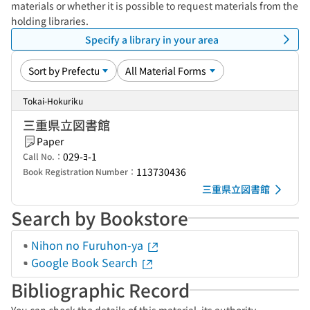
materials or whether it is possible to request materials from the
holding libraries.
Specify a library in your area
Tokai-Hokuriku
三重県立図書館
Paper
029-ﾖ-1
Call No.：
113730436
Book Registration Number：
三重県立図書館
Search by Bookstore
Nihon no Furuhon-ya
Google Book Search
Bibliographic Record