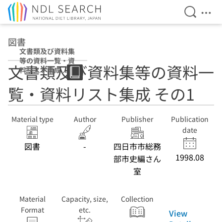
Open Se
Ope
Jump to main content
図書
文書類及び資料集
等の資料一覧・資
文書類及び資料集等の資料一
料リスト集成 そ
の1
覧・資料リスト集成 その1
Material type
Author
Publisher
Publication
date
図書
-
四日市市総務
1998.08
部市史編さん
室
Material
Capacity, size,
Collection
Format
etc.
View