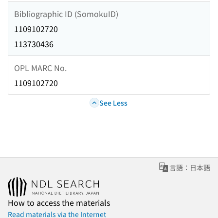
Bibliographic ID (SomokuID)
1109102720
113730436
OPL MARC No.
1109102720
See Less
言語：日本語
How to access the materials
Read materials via the Internet