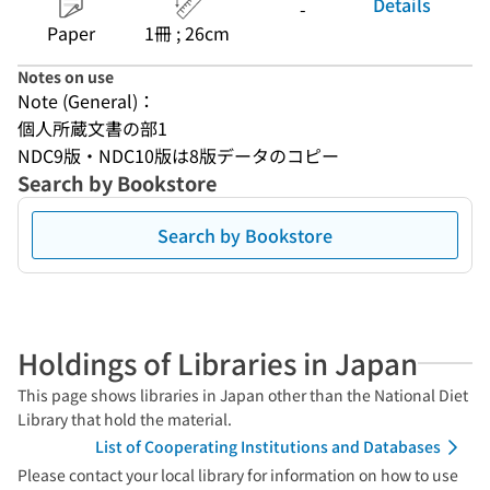
Details
-
Paper
1冊 ; 26cm
Notes on use
Note (General)：
個人所蔵文書の部1
NDC9版・NDC10版は8版データのコピー
Search by Bookstore
Search by Bookstore
Holdings of Libraries in Japan
This page shows libraries in Japan other than the National Diet
Library that hold the material.
List of Cooperating Institutions and Databases
Please contact your local library for information on how to use