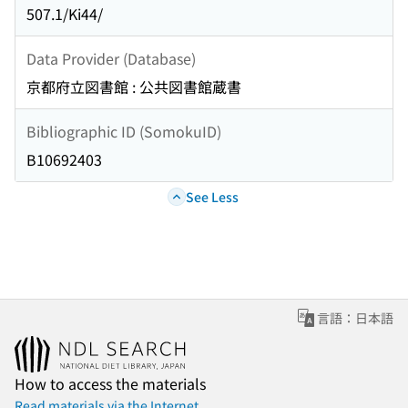
507.1/Ki44/
Data Provider (Database)
京都府立図書館 : 公共図書館蔵書
Bibliographic ID (SomokuID)
B10692403
See Less
言語：日本語
How to access the materials
Read materials via the Internet