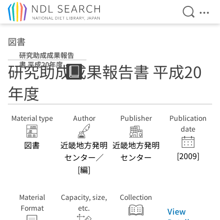
Open Se
Ope
Jump to main content
図書
研究助成成果報告
書 平成20年度
研究助成成果報告書 平成20
年度
Material type
Author
Publisher
Publication
date
図書
近畿地方発明
近畿地方発明
[2009]
センター／
センター
[編]
Material
Capacity, size,
Collection
Format
etc.
View