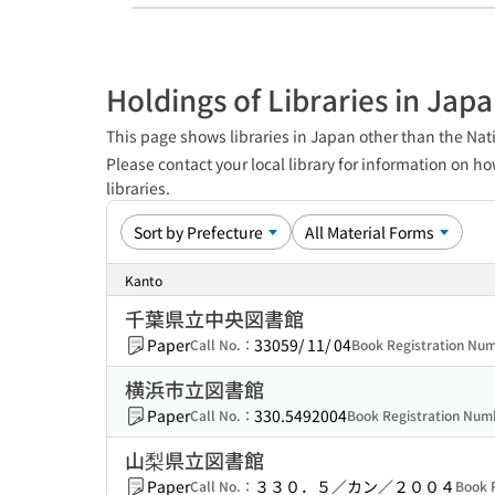
Holdings of Libraries in Jap
This page shows libraries in Japan other than the Nati
Please contact your local library for information on ho
libraries.
Kanto
千葉県立中央図書館
Paper
33059/ 11/ 04
Call No.：
Book Registration N
横浜市立図書館
Paper
330.5492004
Call No.：
Book Registration Nu
山梨県立図書館
Paper
３３０．５／カン／２００４
Call No.：
Book 