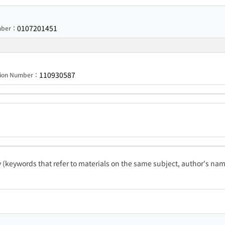
0107201451
umber：
110930587
tion Number：
ty (keywords that refer to materials on the same subject, author's name