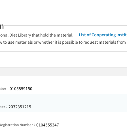
an
List of Cooperating Inst
onal Diet Library that hold the material.
w to use materials or whether it is possible to request materials from
0105859150
umber：
2032351215
mber：
0104555347
Registration Number：