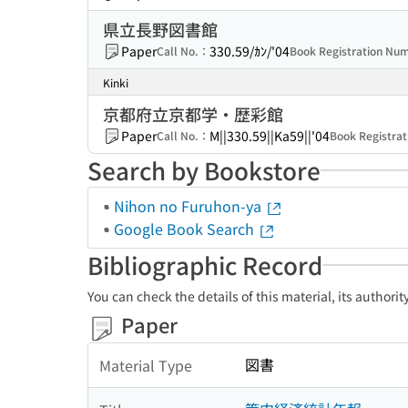
県立長野図書館
Paper
330.59/ｶﾝ/'04
Call No.：
Book Registration N
Kinki
京都府立京都学・歴彩館
Paper
M||330.59||Ka59||'04
Call No.：
Book Registra
Search by Bookstore
Nihon no Furuhon-ya
Google Book Search
Bibliographic Record
You can check the details of this material, its authori
Paper
図書
Material Type